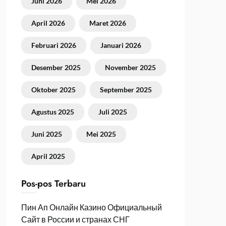
Juni 2026
Mei 2026
April 2026
Maret 2026
Februari 2026
Januari 2026
Desember 2025
November 2025
Oktober 2025
September 2025
Agustus 2025
Juli 2025
Juni 2025
Mei 2025
April 2025
Pos-pos Terbaru
Пин Ап Онлайн Казино Официальный
Сайт в России и странах СНГ