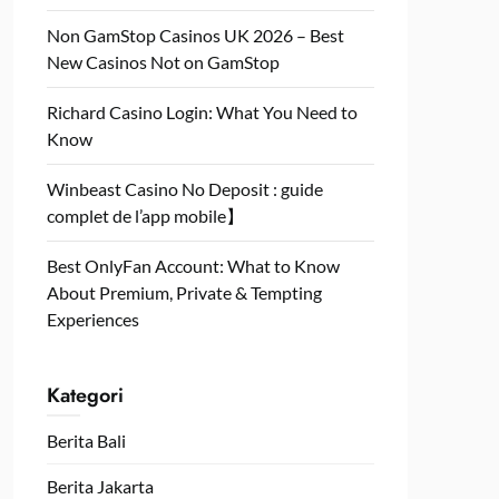
Non GamStop Casinos UK 2026 – Best
New Casinos Not on GamStop
Richard Casino Login: What You Need to
Know
Winbeast Casino No Deposit : guide
complet de l’app mobile】
Best OnlyFan Account: What to Know
About Premium, Private & Tempting
Experiences
Kategori
Berita Bali
Berita Jakarta