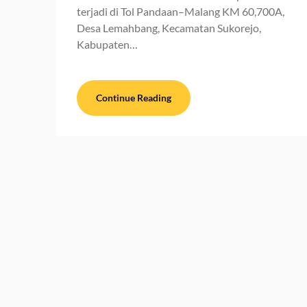
terjadi di Tol Pandaan–Malang KM 60,700A,
Desa Lemahbang, Kecamatan Sukorejo,
Kabupaten…
Continue Reading