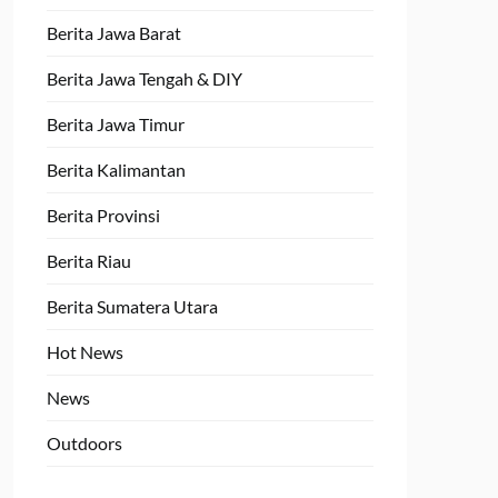
Berita Jawa Barat
Berita Jawa Tengah & DIY
Berita Jawa Timur
Berita Kalimantan
Berita Provinsi
Berita Riau
Berita Sumatera Utara
Hot News
News
Outdoors