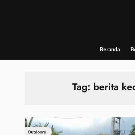
Skip
to
content
Beranda
B
Tag:
berita ke
Outdoors