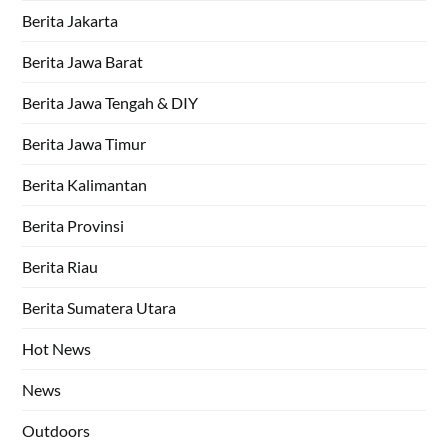
Berita Jakarta
Berita Jawa Barat
Berita Jawa Tengah & DIY
Berita Jawa Timur
Berita Kalimantan
Berita Provinsi
Berita Riau
Berita Sumatera Utara
Hot News
News
Outdoors