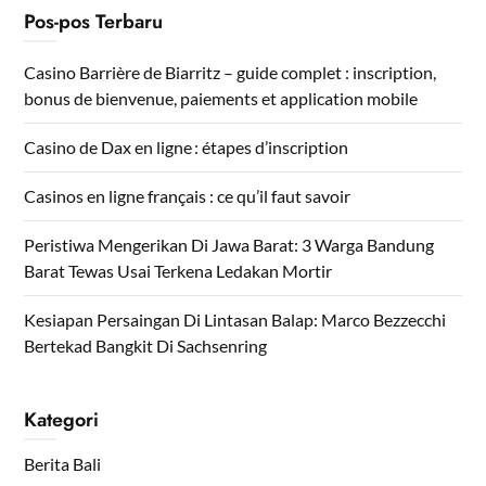
Pos-pos Terbaru
Casino Barrière de Biarritz – guide complet : inscription,
bonus de bienvenue, paiements et application mobile
Casino de Dax en ligne : étapes d’inscription
Casinos en ligne français : ce qu’il faut savoir
Peristiwa Mengerikan Di Jawa Barat: 3 Warga Bandung
Barat Tewas Usai Terkena Ledakan Mortir
Kesiapan Persaingan Di Lintasan Balap: Marco Bezzecchi
Bertekad Bangkit Di Sachsenring
Kategori
Berita Bali