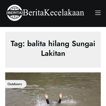
Skip
to
content
Tag:
balita hilang Sungai
Lakitan
Outdoors