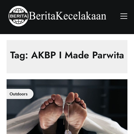
Skip
to
content
Tag:
AKBP I Made Parwita
Outdoors